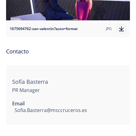
1675694762-san-valentin?auto=format
JPG
Contacto
Sofía Basterra
PR Manager
Email
Sofia.Basterra@msccruceros.es