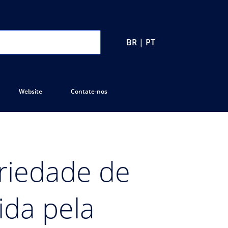
BR | PT
Website
Contate-nos
ariedade de
ida pela