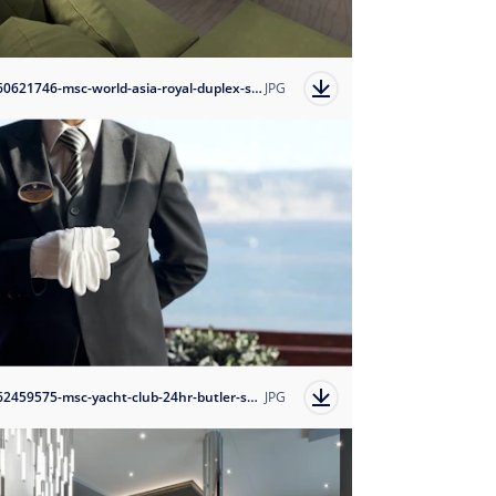
1760621746-msc-world-asia-royal-duplex-suite?auto=format
JPG
1762459575-msc-yacht-club-24hr-butler-service-2?auto=format
JPG