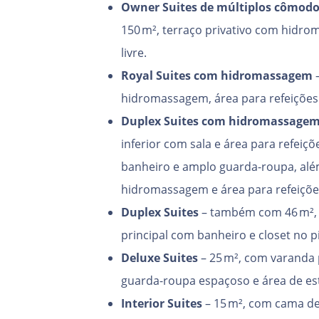
Owner Suites de múltiplos cômod
150 m², terraço privativo com hidro
livre.
Royal Suites com hidromassagem
–
hidromassagem, área para refeições 
Duplex Suites com hidromassage
inferior com sala e área para refeiç
banheiro e amplo guarda-roupa, além
hidromassagem e área para refeiçõe
Duplex Suites
– também com 46 m², s
principal com banheiro e closet no p
Deluxe Suites
– 25 m², com varanda p
guarda-roupa espaçoso e área de es
Interior Suites
– 15 m², com cama de