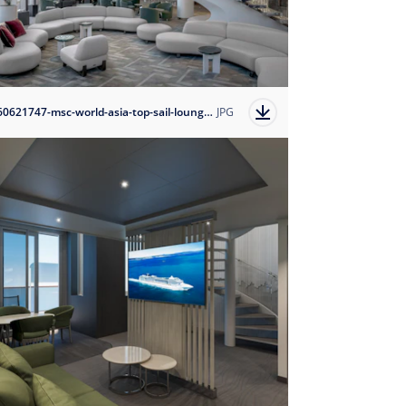
1760621747-msc-world-asia-top-sail-lounge-as-seen-on-msc-world-europa?auto=format
JPG