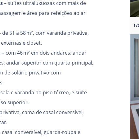
os
– suítes ultraluxuosas com mais de
massagem e área para refeições ao ar
 de 51 a 58 m², com varanda privativa,
externas e closet.
m
– com 46 m² em dois andares: andar
ões; andar superior com quarto principal,
 de solário privativo com
s.
ala e varanda no piso térreo, e suíte
iso superior.
rivativa, cama de casal conversível,
tar.
 casal conversível, guarda-roupa e