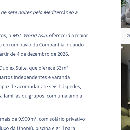
 de sete noites pelo Mediterrâneo a
ros, o
MSC World Asia
, oferecerá a maior
ista em um navio da Companhia, quando
artir de 4 de dezembro de 2026.
 Duplex Suite, que oferece 53 m²
quartos independentes e varanda
apaz de acomodar até seis hóspedes,
ara famílias ou grupos, com uma ampla
mais de 9.900 m², com solário privativo
uxo da Unopiù, piscina e grill para