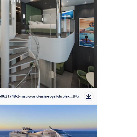
1760621748-2-msc-world-asia-royal-duplex-suite?auto=format
JPG