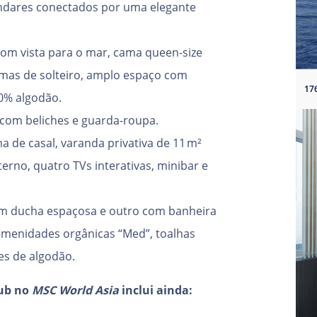
andares conectados por uma elegante
com vista para o mar, cama queen-size
mas de solteiro, amplo espaço com
00% algodão.
l com beliches e guarda-roupa.
 de casal, varanda privativa de 11 m²
rno, quatro TVs interativas, minibar e
m ducha espaçosa e outro com banheira
menidades orgânicas “Med”, toalhas
es de algodão.
ub no
MSC World Asia
inclui ainda: