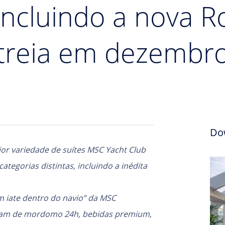
ncluindo a nova R
streia em dezembr
Do
or variedade de suítes MSC Yacht Club
tegorias distintas, incluindo a inédita
m iate dentro do navio” da MSC
utam de mordomo 24h, bebidas premium,