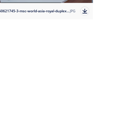
1760621745-3-msc-world-asia-royal-duplex-suite?auto=format
JPG