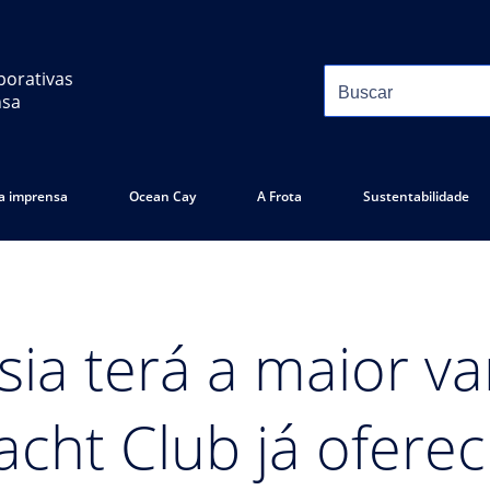
porativas
nsa
 a imprensa
Ocean Cay
A Frota
Sustentabilidade
ia terá a maior v
cht Club já oferec