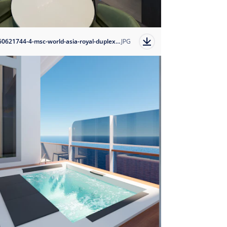
1760621744-4-msc-world-asia-royal-duplex-suite?auto=format
JPG