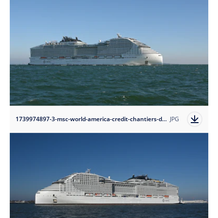
1739974897-3-msc-world-america-credit-chantiers-de-l-atlantique?auto=format
JPG