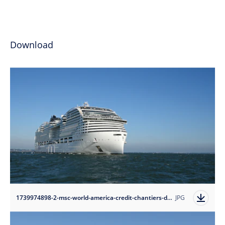
Download
1739974898-2-msc-world-america-credit-chantiers-de-l-atlantique?auto=format
JPG