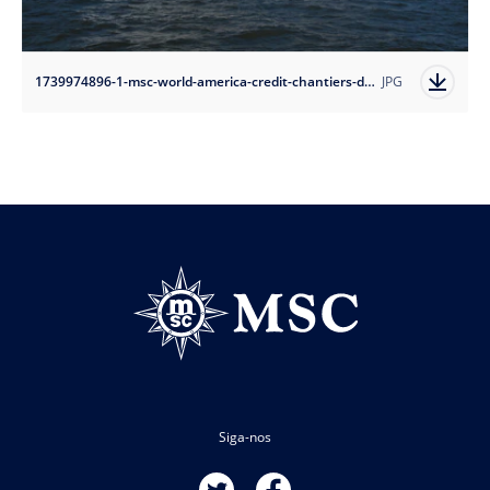
1739974896-1-msc-world-america-credit-chantiers-de-l-atlantique?auto=format
JPG
Siga-nos