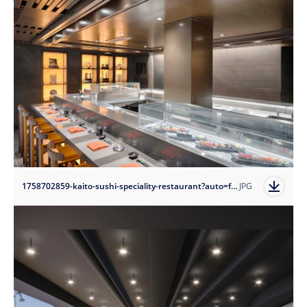
1758702859-kaito-sushi-speciality-restaurant?auto=format
JPG