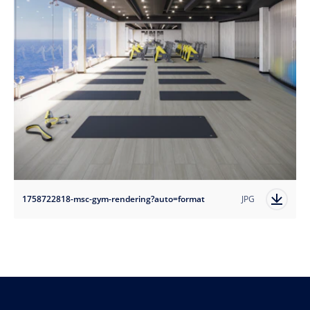
1758722818-msc-gym-rendering?auto=format
JPG