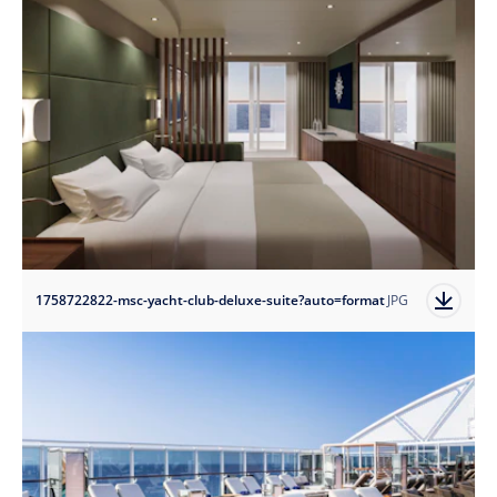
1758722822-msc-yacht-club-deluxe-suite?auto=format
JPG