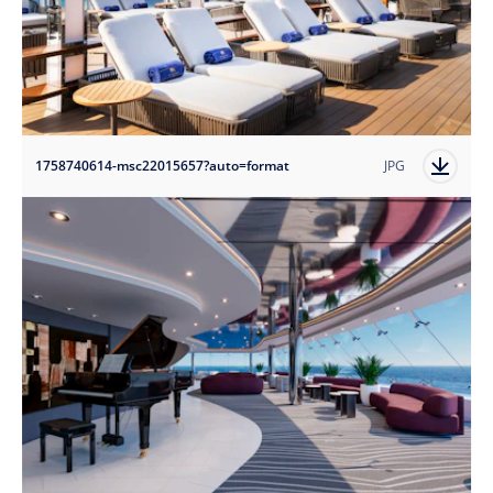
1758740614-msc22015657?auto=format
JPG