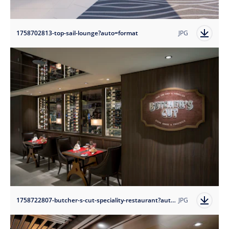
1758702813-top-sail-lounge?auto=format
JPG
1758722807-butcher-s-cut-speciality-restaurant?auto=format
JPG