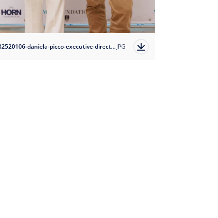
1682520106-daniela-picco-executive-director-msc-foundation-and-mike-horn-1?auto=format
JPG