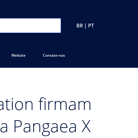
BR | PT
Website
Contate-nos
tion firmam
ma Pangaea X