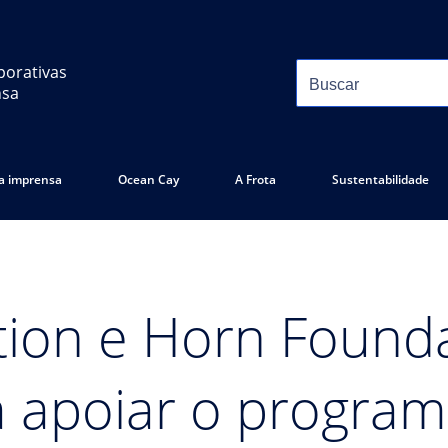
porativas
nsa
 a imprensa
Ocean Cay
A Frota
Sustentabilidade
ion e Horn Founda
a apoiar o progra