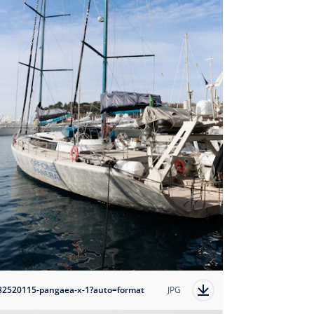
82520115-pangaea-x-1?auto=format
JPG