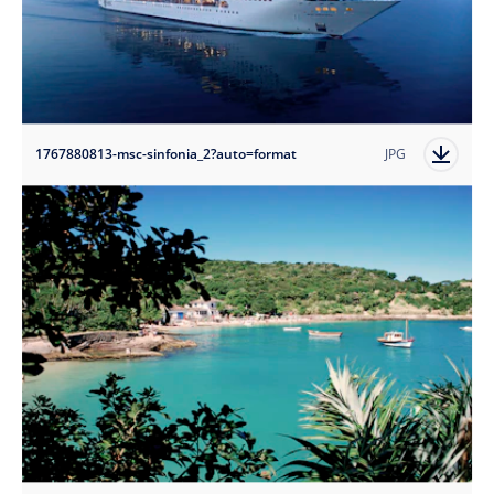
1767880813-msc-sinfonia_2?auto=format
JPG