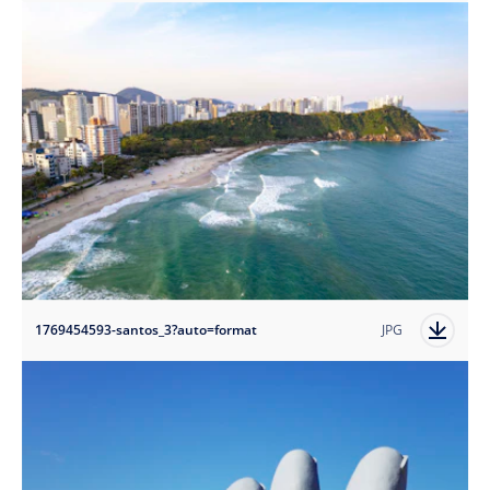
1769454593-santos_3?auto=format
JPG