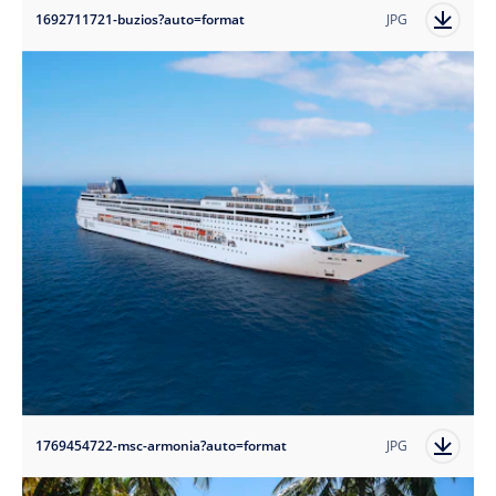
1692711721-buzios?auto=format
JPG
1769454722-msc-armonia?auto=format
JPG