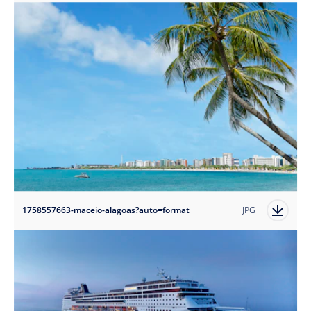
1758557663-maceio-alagoas?auto=format
JPG