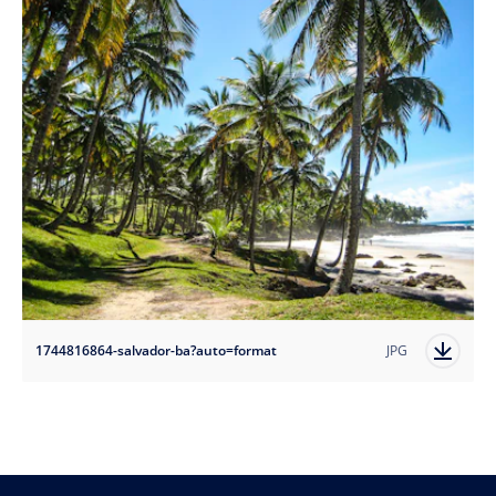
1744816864-salvador-ba?auto=format
JPG