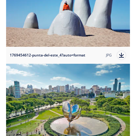
1769454612-punta-del-este_4?auto=format
JPG