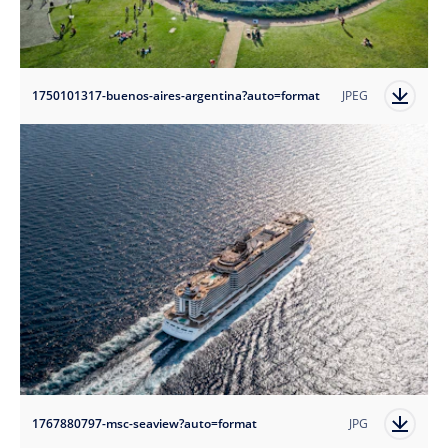
1750101317-buenos-aires-argentina?auto=format
JPEG
1767880797-msc-seaview?auto=format
JPG