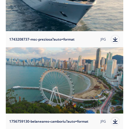
1743208737-msc-preziosa?auto=format
JPG
1756759130-belaneareo-camboriu?auto=format
JPG