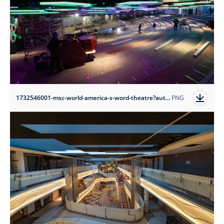
1732546001-msc-world-america-s-word-theatre?auto=format
PNG