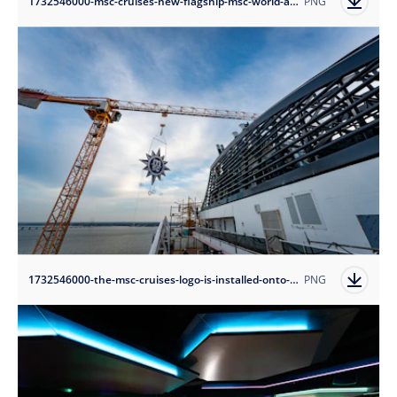
1732546000-msc-cruises-new-flagship-msc-world-america-in-her-final-stages-of-construction?auto=format
PNG
1732546000-the-msc-cruises-logo-is-installed-onto-new-flagship-msc-world-america?auto=format
PNG