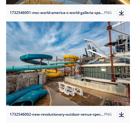
1732546001-msc-world-america-s-world-galleria-spans-3-decks-and-lined-with-boutiques-restaurants-and-bars?auto=format
PNG
1732546002-new-revolutionary-outdoor-venue-specially-for-families-the-harbour-located-in-the-family-aventura-district?auto=format
PNG