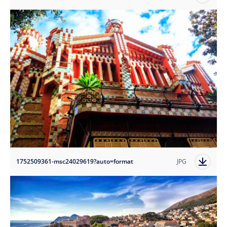
1752509361-msc24029619?auto=format
JPG