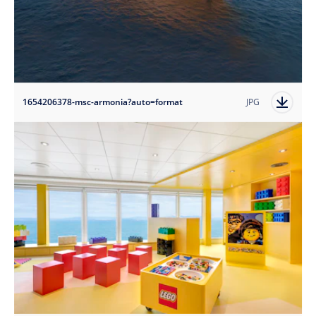
1654206378-msc-armonia?auto=format
JPG