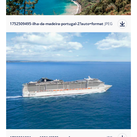
1752509495-ilha-da-madeira-portugal-2?auto=format
JPEG