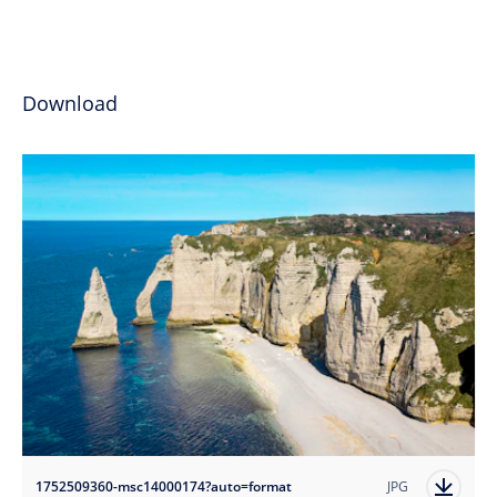
Download
1752509360-msc14000174?auto=format
JPG