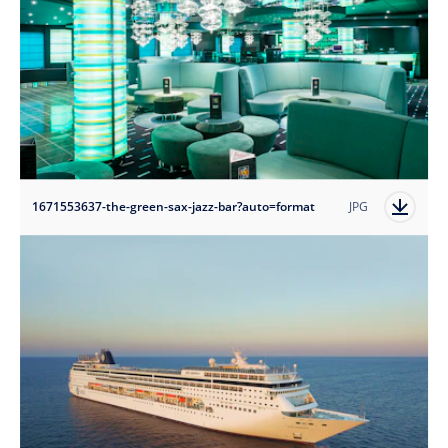
1671553637-the-green-sax-jazz-bar?auto=format
JPG