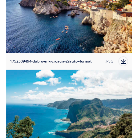
1752509494-dubrovnik-croacia-2?auto=format
JPEG