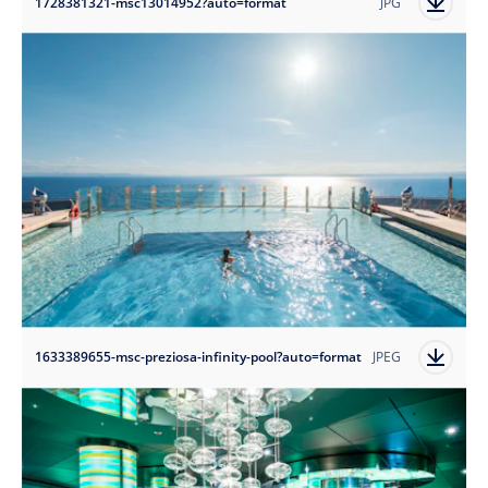
1728381321-msc13014952?auto=format
JPG
1633389655-msc-preziosa-infinity-pool?auto=format
JPEG