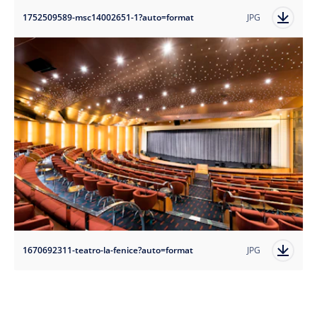
1752509589-msc14002651-1?auto=format
JPG
1670692311-teatro-la-fenice?auto=format
JPG