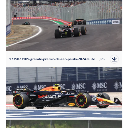
1735823105-grande-premio-de-sao-paulo-2024?auto=format
JPG