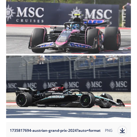
1735817694-austrian-grand-prix-2024?auto=format
PNG