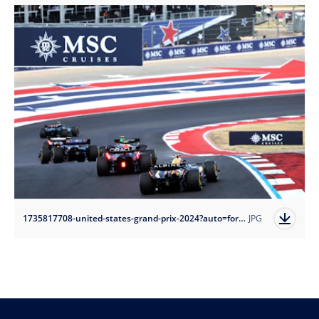
1735817708-united-states-grand-prix-2024?auto=format
JPG