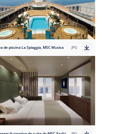
a de piscina La Spiaggia, MSC Musica
JPG
Imagem ilustrativa da suíte do MSC Yacht Club dos navios da classe Musica
JPG