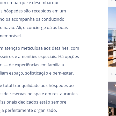
 com embarque e desembarque
, os hóspedes são recebidos em um
omo os acompanha os conduzindo
 navio. Ali, o concierge dá as boas-
 memorável.
m atenção meticulosa aos detalhes, com
sseiros e amenities especiais. Há opções
m — de experiências em família a
am espaço, sofisticação e bem-estar.
 total tranquilidade aos hóspedes ao
Desde reservas no spa e em restaurantes
fissionais dedicados estão sempre
eja perfeitamente organizado.