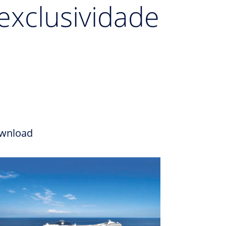
exclusividade
wnload