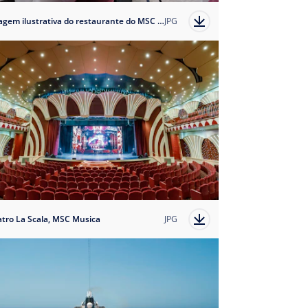
Imagem ilustrativa do restaurante do MSC Yacht Club dos navios da classe Musica
JPG
atro La Scala, MSC Musica
JPG