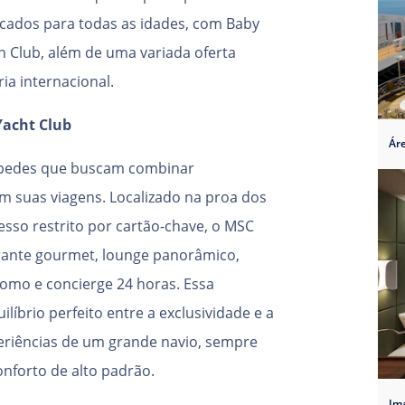
cados para todas as idades, com Baby
en Club, além de uma variada oferta
ia internacional.
Yacht Club
Áre
spedes que buscam combinar
em suas viagens. Localizado na proa dos
sso restrito por cartão-chave, o MSC
urante gourmet, lounge panorâmico,
domo e concierge 24 horas. Essa
líbrio perfeito entre a exclusividade e a
eriências de um grande navio, sempre
onforto de alto padrão.