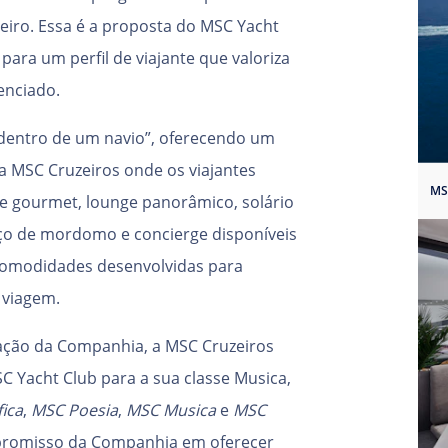
eiro. Essa é a proposta do MSC Yacht
para um perfil de viajante que valoriza
enciado.
e dentro de um navio”, oferecendo um
a MSC Cruzeiros onde os viajantes
MS
te gourmet, lounge panorâmico, solário
viço de mordomo e concierge disponíveis
 comodidades desenvolvidas para
 viagem.
ação da Companhia, a MSC Cruzeiros
 Yacht Club para a sua classe Musica,
ica
,
MSC Poesia
,
MSC Musica
e
MSC
promisso da Companhia em oferecer