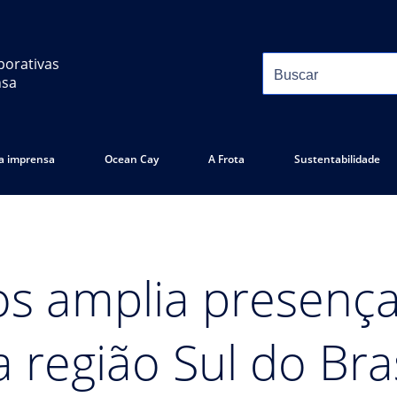
porativas
nsa
 a imprensa
Ocean Cay
A Frota
Sustentabilidade
os amplia presenç
 região Sul do Bra