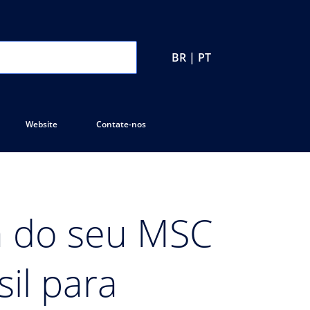
BR | PT
Website
Contate-nos
a do seu MSC
sil para