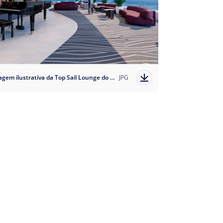
Imagem ilustrativa da Top Sail Lounge do MSC Yacht Club dos navios da classe Musica
JPG