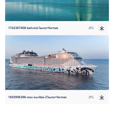
1742307408-bahrein?auto=format
JPG
1693996396-msc-euribia-2?auto=format
JPG