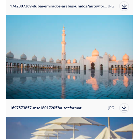
1742307369-dubai-emirados-arabes-unidos?auto=format
JPG
1697573857-msc18017205?auto=format
JPG