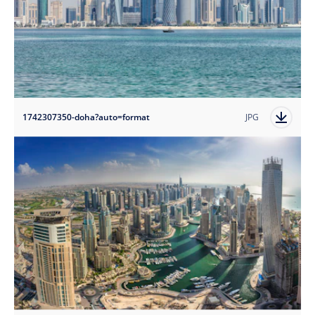
1742307350-doha?auto=format
JPG