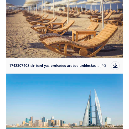
1742307408-sir-bani-yas-emirados-arabes-unidos?auto=format
JPG