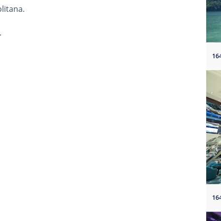
litana.
.
16
16