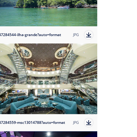
47284544-ilha-grande?auto=format
JPG
47284559-msc13014788?auto=format
JPG