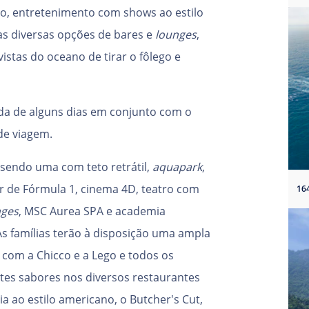
co, entretenimento com shows ao estilo
as diversas opções de bares e
lounges
,
vistas do oceano de tirar o fôlego e
a de alguns dias em conjunto com o
de viagem.
 sendo uma com teto retrátil,
aquapark
,
r de Fórmula 1, cinema 4D, teatro com
16
nges
, MSC Aurea SPA e academia
 famílias terão à disposição uma ampla
s com a Chicco e a Lego e todos os
tes sabores nos diversos restaurantes
ia ao estilo americano, o Butcher's Cut,