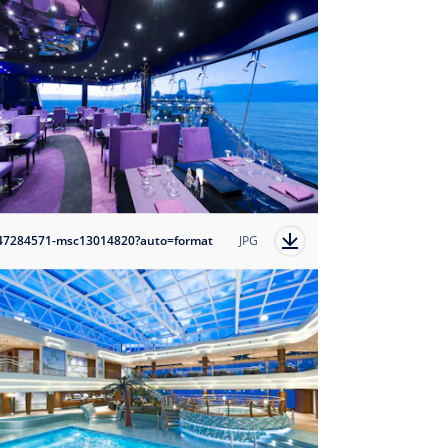
47284571-msc13014820?auto=format
JPG