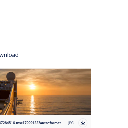
wnload
47284516-msc17009133?auto=format
JPG