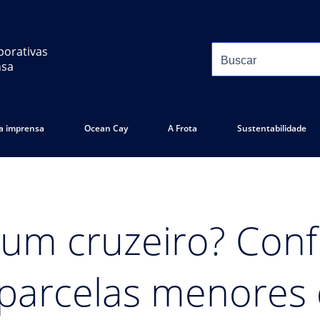
porativas
nsa
 a imprensa
Ocean Cay
A Frota
Sustentabilidade
 um cruzeiro? Confi
parcelas menores