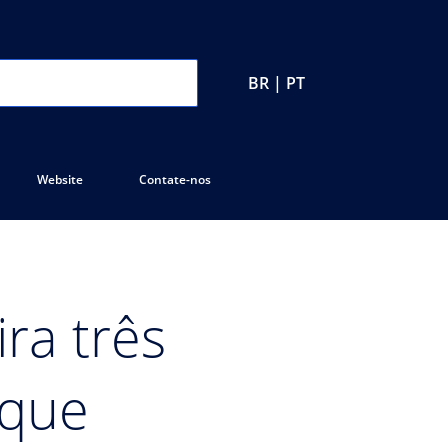
BR | PT
Website
Contate-nos
ra três
 que