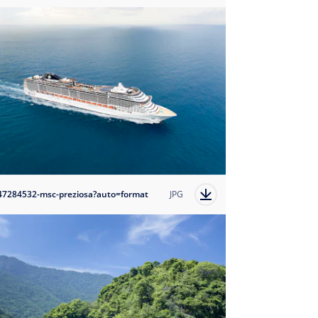
47284532-msc-preziosa?auto=format
JPG