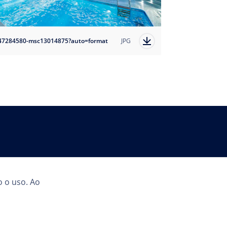
47284580-msc13014875?auto=format
JPG
País
o o uso. Ao
BR | PT