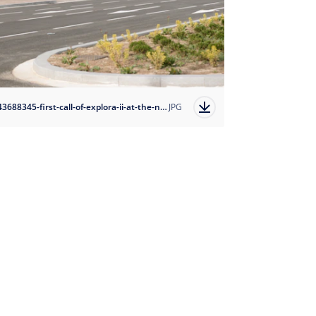
1743688345-first-call-of-explora-ii-at-the-new-msc-barcelona-terminal?auto=format
JPG