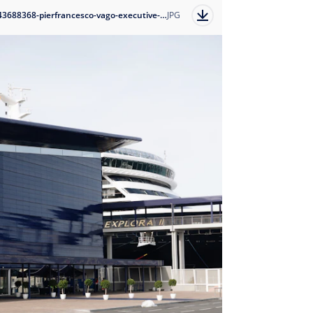
1743688368-pierfrancesco-vago-executive-chairman?auto=format
JPG