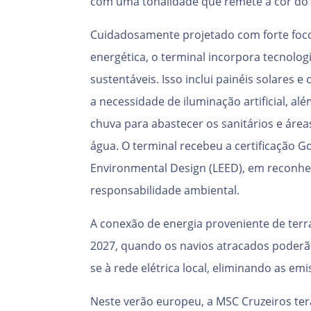
com uma tonalidade que remete a cor do
Cuidadosamente projetado com forte foco
energética, o terminal incorpora tecnolog
sustentáveis. Isso inclui painéis solares e
a necessidade de iluminação artificial, a
chuva para abastecer os sanitários e área
água. O terminal recebeu a certificação G
Environmental Design (LEED), em reconhec
responsabilidade ambiental.
A conexão de energia proveniente de terr
2027, quando os navios atracados poderã
se à rede elétrica local, eliminando as em
Neste verão europeu, a MSC Cruzeiros te