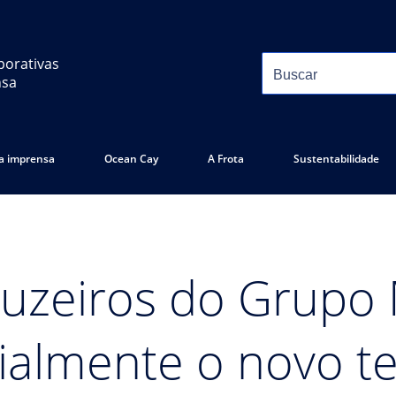
porativas
nsa
 a imprensa
Ocean Cay
A Frota
Sustentabilidade
ruzeiros do Grupo
cialmente o novo t