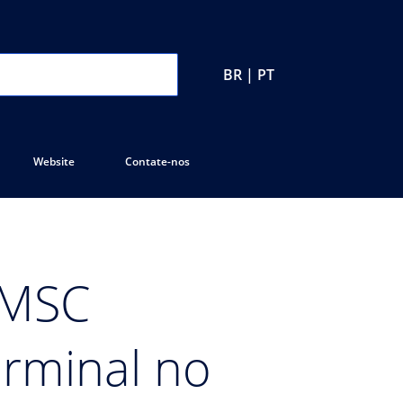
BR | PT
Website
Contate-nos
 MSC
erminal no