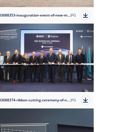
1743688353-inauguration-event-of-new-msc-barcelona-terminal?auto=format
JPG
1743688374-ribbon-cutting-ceremony-of-new-msc-barcelona-terminal?auto=format
JPG