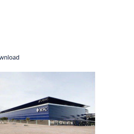
wnload