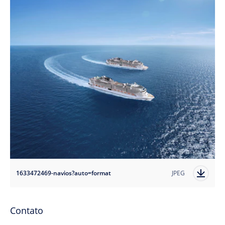
1633472469-navios?auto=format
JPEG
Contato