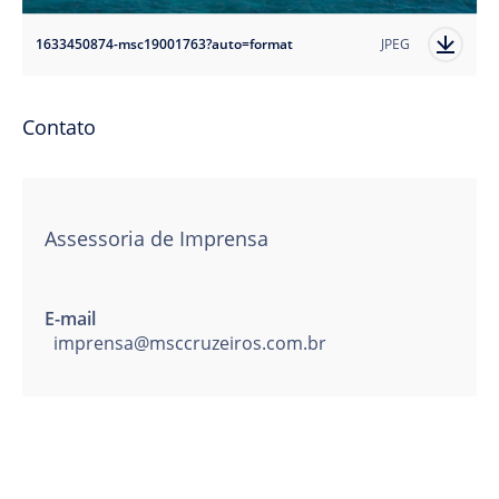
1633450874-msc19001763?auto=format
JPEG
Contato
Assessoria de Imprensa
E-mail
imprensa@msccruzeiros.com.br