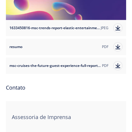
1633450816-msc-trends-report-elastic-entertainment2?auto=format
JPEG
resumo
PDF
msc-cruises-the-future-guest-experience-full-report-low-res2
PDF
Contato
Assessoria de Imprensa