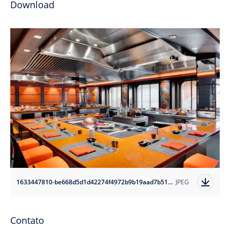
Download
1633447810-be668d5d1d42274f4972b9b19aad7b512?auto=format
JPEG
Contato