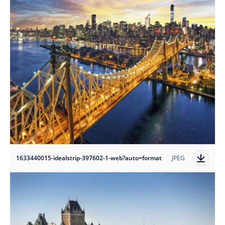
1633440015-idealstrip-397602-1-web?auto=format
JPEG