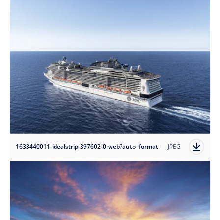
1633440011-idealstrip-397602-0-web?auto=format
JPEG