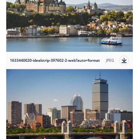
1633440020-idealstrip-397602-2-web?auto=format
JPEG