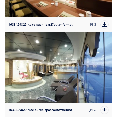
1633429825-kaito-sushi-bar2?auto=format
JPEG
1633429829-msc-aurea-spa4?auto=format
JPEG