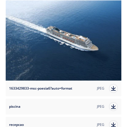
1633429833-msc-poesia6?auto=format
JPEG
piscina
JPEG
recepcao
JPEG