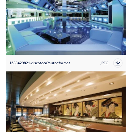
1633429821-discoteca?auto=format
JPEG