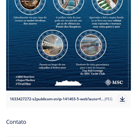
1633427272-s2publicom-strip-141403-5-web?auto=format
JPEG
Contato