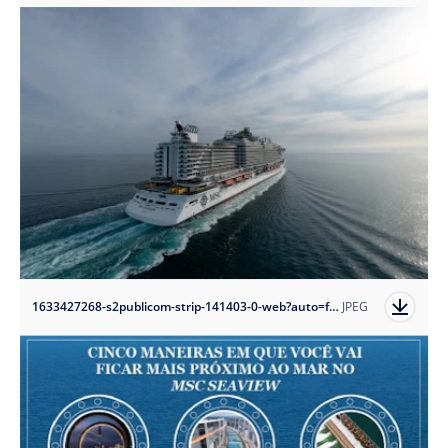
1633427268-s2publicom-strip-141403-0-web?auto=format
JPEG