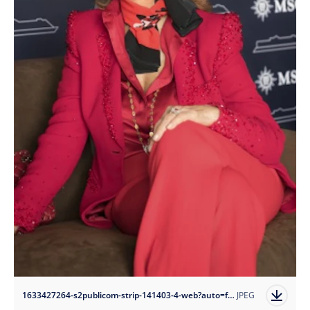
1633427264-s2publicom-strip-141403-4-web?auto=format
JPEG