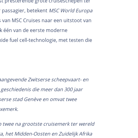
st presterende grote cruiseschepen ter
r passagier, betekent
MSC World Europa
s van MSC Cruises naar een uitstoot van
k één van de eerste moderne
ide fuel cell-technologie, met testen die
naangevende Zwitserse scheepvaart- en
geschiedenis die meer dan 300 jaar
tserse stad Genève en omvat twee
uxemerk.
p twee na grootste cruisemerk ter wereld
, het Midden-Oosten en Zuidelijk Afrika