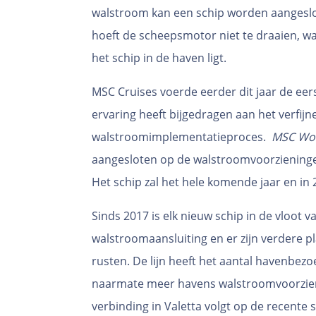
walstroom kan een schip worden aangeslote
hoeft de scheepsmotor niet te draaien, waa
het schip in de haven ligt.
MSC Cruises voerde eerder dit jaar de eers
ervaring heeft bijgedragen aan het verfijn
walstroomimplementatieproces.
MSC Wor
aangesloten op de walstroomvoorzieninge
Het schip zal het hele komende jaar en in
Sinds 2017 is elk nieuw schip in de vloot 
walstroomaansluiting en er zijn verdere p
rusten. De lijn heeft het aantal havenb
naarmate meer havens walstroomvoorzien
verbinding in Valetta volgt op de recente