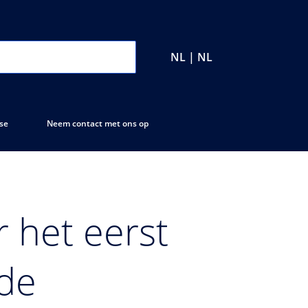
NL | NL
se
Neem contact met ons op
 het eerst
 de