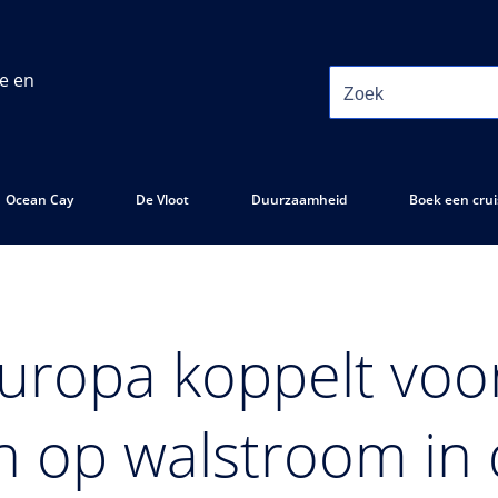
ie en
Ocean Cay
De Vloot
Duurzaamheid
Boek een crui
ropa koppelt voor
n op walstroom in