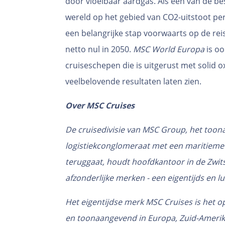
door vloeibaar aardgas. Als één van de be
wereld op het gebied van CO2-uitstoot pe
een belangrijke stap voorwaarts op de rei
netto nul in 2050.
MSC World Europa
is oo
cruiseschepen die is uitgerust met solid ox
veelbelovende resultaten laten zien.
Over MSC Cruises
De cruisedivisie van MSC Group, het too
logistiekconglomeraat met een maritieme 
teruggaat, houdt hoofdkantoor in de Zwi
afzonderlijke merken - een eigentijds en l
Het eigentijdse merk MSC Cruises is het o
en toonaangevend in Europa, Zuid-Amerika