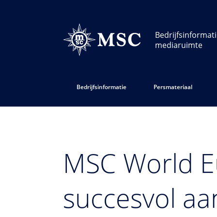
Bedrijfsinformat
mediaruimte
Bedrijfsinformatie
Persmateriaal
MSC World Eu
succesvol aa