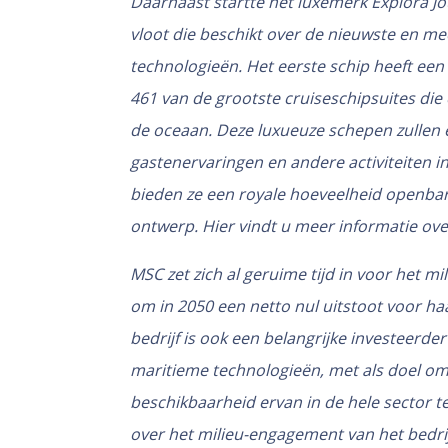
Daarnaast startte het luxemerk Explora Jo
vloot die beschikt over de nieuwste en m
technologieën. Het eerste schip heeft ee
461 van de grootste cruiseschipsuites die 
de oceaan. Deze luxueuze schepen zullen 
gastenervaringen en andere activiteiten 
bieden ze een royale hoeveelheid openbare
ontwerp.
Hier
vindt u meer informatie ove
MSC zet zich al geruime tijd in voor het mi
om in 2050 een netto nul uitstoot voor haa
bedrijf is ook een belangrijke investeerde
maritieme technologieën, met als doel om
beschikbaarheid ervan in de hele sector 
over het milieu-engagement van het bedri