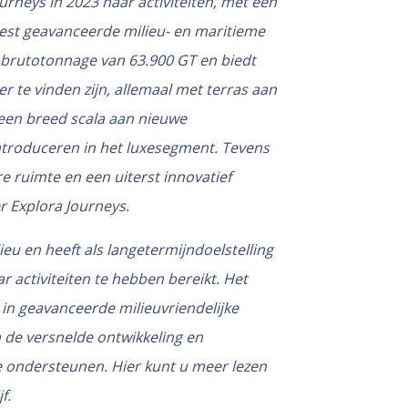
urneys in 2023 haar activiteiten, met een
eest geavanceerde milieu- en maritieme
n brutotonnage van 63.900 GT en biedt
er te vinden zijn, allemaal met terras aan
een breed scala aan nieuwe
introduceren in het luxesegment. Tevens
 ruimte en een uiterst innovatief
r Explora Journeys.
lieu en heeft als langetermijndoelstelling
r activiteiten te hebben bereikt. Het
r in geavanceerde milieuvriendelijke
 de versnelde ontwikkeling en
te ondersteunen.
Hier
kunt u meer lezen
jf.