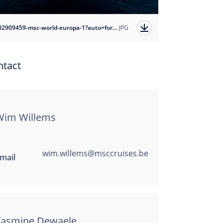
1702909459-msc-world-europa-1?auto=format
JPG
ntact
Wim Willems
wim.willems@msccruises.be
mail
Yasmine Dewaele