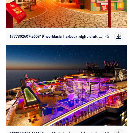
1777302607-260319_worldasia_harbour_night_draft_04?auto=format
JPG