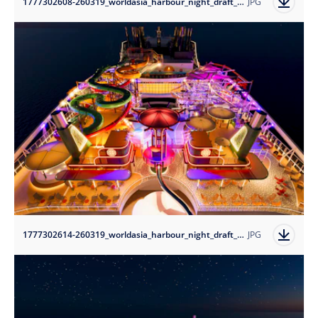
1777302608-260319_worldasia_harbour_night_draft_05b?auto=format
JPG
1777302614-260319_worldasia_harbour_night_draft_07b?auto=format
JPG