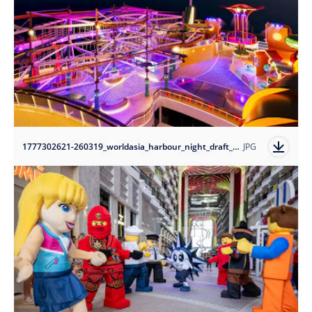
1777302621-260319_worldasia_harbour_night_draft_11?auto=format
JPG