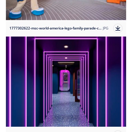
1777302622-msc-world-america-lego-family-parade-credit-anthony-devlin-getty-images-for-msc-cruises?auto=format
JPG