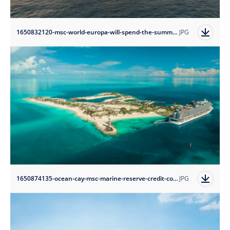
1650832120-msc-world-europa-will-spend-the-summer-season-in-the-mediterranean-credit-msc-cruises?auto=format
JPG
1650874135-ocean-cay-msc-marine-reserve-credit-conrad-schutt?auto=format
JPG