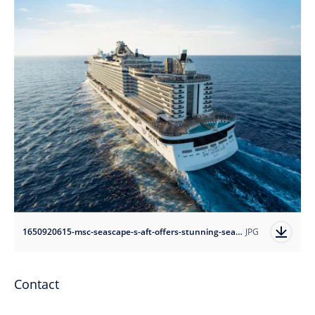
1650920615-msc-seascape-s-aft-offers-stunning-sea-views?auto=format
JPG
Contact