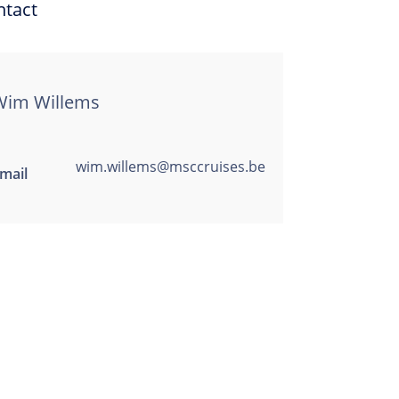
ntact
Wim Willems
wim.willems@msccruises.be
mail