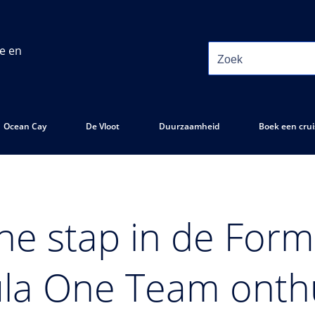
ie en
Ocean Cay
De Vloot
Duurzaamheid
Boek een crui
che stap in de For
la One Team onthul