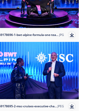
1769178696-1-bwt-alpine-formula-one-team-drivers-reveal-their-2026-livery-on-msc-world-europa?auto=format
JPG
1769178695-2-msc-cruises-executive-chairman-pierfrancesco-vago-with-host-clara-amfo?auto=format
JPEG