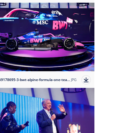
1769178695-3-bwt-alpine-formula-one-team-s-new-livery?auto=format
JPG