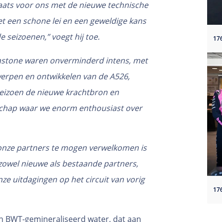
plaats voor ons met de nieuwe technische
t een schone lei en een geweldige kans
 seizoenen,” voegt hij toe.
Enstone waren onverminderd intens, met
werpen en ontwikkelen van de A526,
eizoen de nieuwe krachtbron en
rschap waar we enorm enthousiast over
 onze partners te mogen verwelkomen is
 zowel nieuwe als bestaande partners,
ze uitdagingen op het circuit van vorig
n BWT-gemineraliseerd water, dat aan