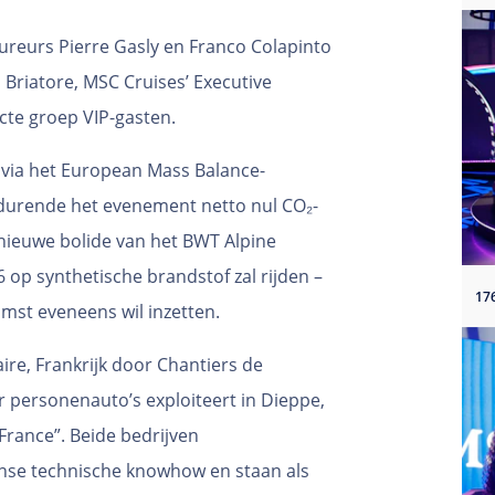
ureurs Pierre Gasly en Franco Colapinto
 Briatore, MSC Cruises’ Executive
cte groep VIP-gasten.
via het European Mass Balance-
durende het evenement netto nul CO₂-
e nieuwe bolide van het BWT Alpine
 op synthetische brandstof zal rijden –
mst eveneens wil inzetten.
re, Frankrijk door Chantiers de
or personenauto’s exploiteert in Dieppe,
France”. Beide bedrijven
anse technische knowhow en staan als