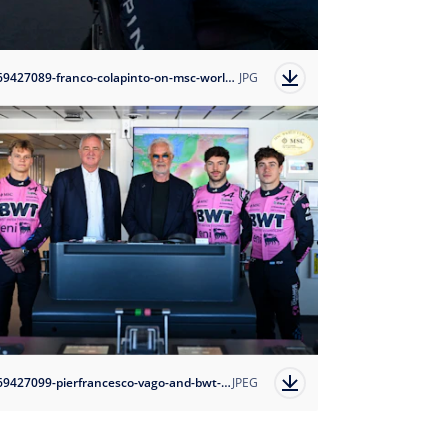
1769427089-franco-colapinto-on-msc-world-europa?auto=format
JPG
1769427099-pierfrancesco-vago-and-bwt-alpine-formula-one-team-executive-advisor-flavio-briatore-and-drivers-on-msc-world-europa?auto=format
JPEG