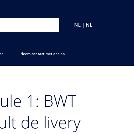
NL | NL
se
Neem contact met ons op
mule 1: BWT
t de livery