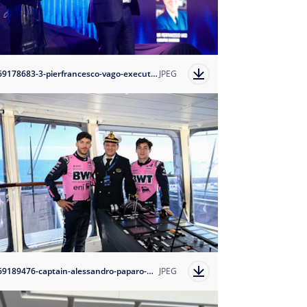
1769178683-3-pierfrancesco-vago-executive-chairman-of-msc-cruises-and-host-clara-amfo?auto=format
JPEG
1769189476-captain-alessandro-paparo-with-bwt-alpine-formula-one-team-s-drivers-pierre-gasly-and-franco-colapinto?auto=format
JPEG