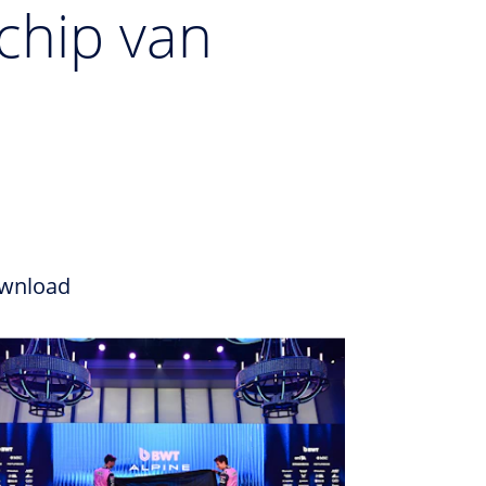
chip van
wnload