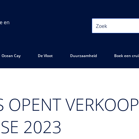
ie en
Ocean Cay
De Vloot
Duurzaamheid
Boek een crui
S OPENT VERKOO
SE 2023