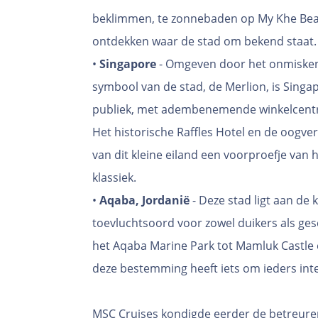
beklimmen, te zonnebaden op My Khe Beac
ontdekken waar de stad om bekend staat.
•
Singapore
- Omgeven door het onmisken
symbool van de stad, de Merlion, is Singa
publiek, met adembenemende winkelcentra 
Het historische Raffles Hotel en de oogv
van dit kleine eiland een voorproefje van
klassiek.
•
Aqaba, Jordanië
- Deze stad ligt aan de 
toevluchtsoord voor zowel duikers als ges
het Aqaba Marine Park tot Mamluk Castle
deze bestemming heeft iets om ieders int
MSC Cruises kondigde eerder de betreur