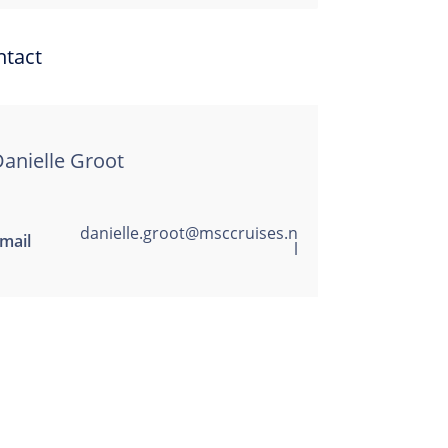
ntact
anielle Groot
danielle.groot@msccruises.n
mail
l