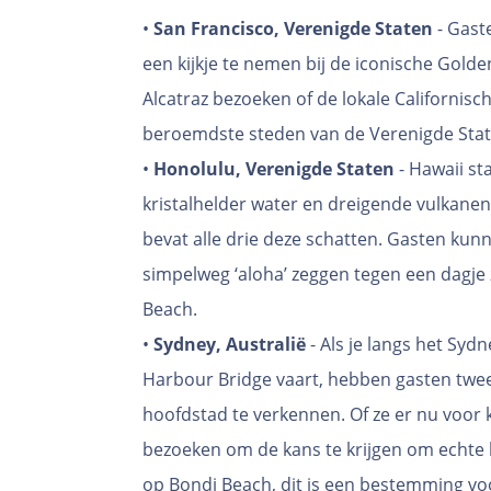
•
San Francisco, Verenigde Staten
- Gast
een kijkje te nemen bij de iconische Gol
Alcatraz bezoeken of de lokale Californisc
beroemdste steden van de Verenigde Stat
•
Honolulu, Verenigde Staten
- Hawaii s
kristalhelder water en dreigende vulkane
bevat alle drie deze schatten. Gasten ku
simpelweg ‘aloha’ zeggen tegen een dagj
Beach.
•
Sydney, Australië
- Als je langs het Sy
Harbour Bridge vaart, hebben gasten twee
hoofdstad te verkennen. Of ze er nu voo
bezoeken om de kans te krijgen om echte 
op Bondi Beach, dit is een bestemming vo