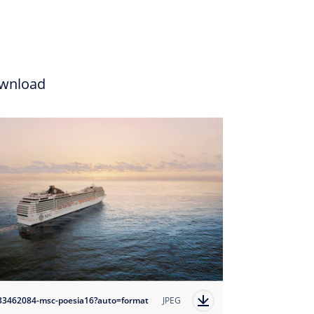
wnload
33462084-msc-poesia16?auto=format
JPEG