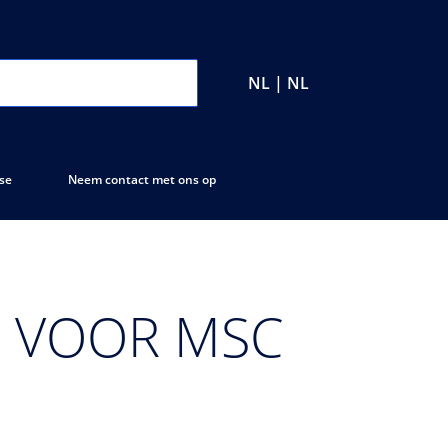
NL | NL
se
Neem contact met ons op
P VOOR MSC