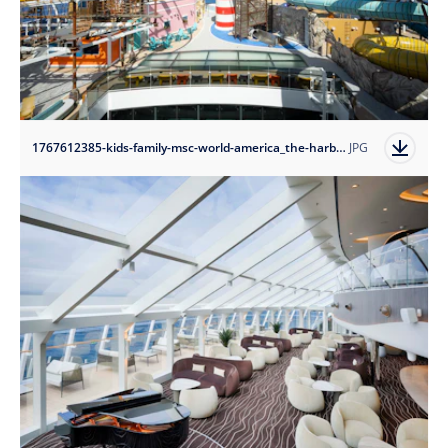
1767612385-kids-family-msc-world-america_the-harbour?auto=format
JPG