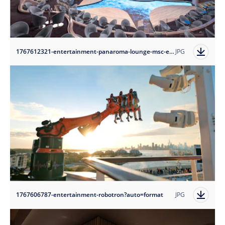
1767612321-entertainment-panaroma-lounge-msc-europa?auto=format
JPG
1767606787-entertainment-robotron?auto=format
JPG