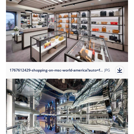
1767612429-shopping-on-msc-world-america?auto=format
JPG