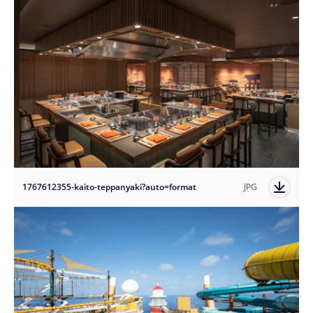
1767612355-kaito-teppanyaki?auto=format
JPG