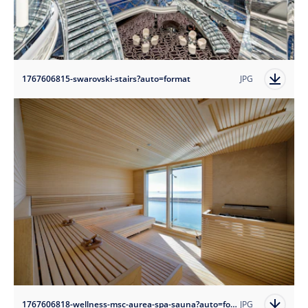
1767606815-swarovski-stairs?auto=format
JPG
1767606818-wellness-msc-aurea-spa-sauna?auto=format
JPG