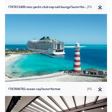
1767612400-msc-yacht-club-top-sail-lounge?auto=format
JPG
1767606782-ocean-cay?auto=format
JPG