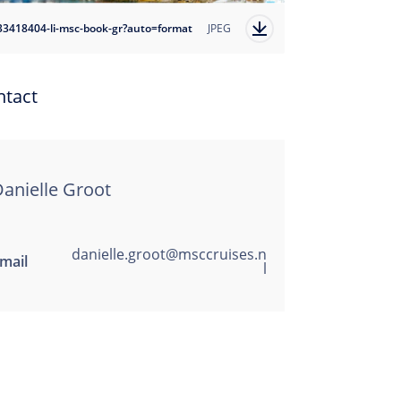
33418404-li-msc-book-gr?auto=format
JPEG
ntact
anielle Groot
danielle.groot@msccruises.n
mail
l