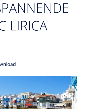
 SPANNENDE
 LIRICA
wnload