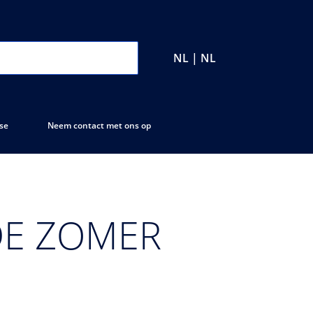
NL | NL
se
Neem contact met ons op
 DE ZOMER