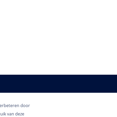
Land
verbeteren door
ruik van deze
NL | NL