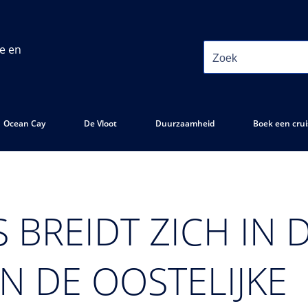
ie en
Ocean Cay
De Vloot
Duurzaamheid
Boek een crui
 BREIDT ZICH IN
IN DE OOSTELIJKE