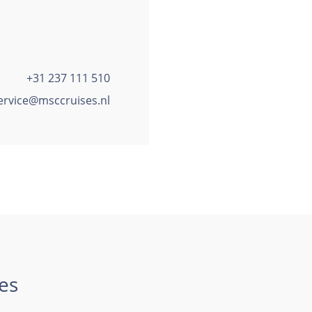
+31 237 111 510
ervice@msccruises.nl
es