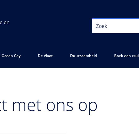
ie en
Ocean Cay
De Vloot
Duurzaamheid
Boek een crui
t met ons op