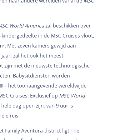
eren naar andere werelden vanaf de
MSC
MSC World America
zal beschikken over
-kindergedeelte in de MSC Cruises vloot,
m². Met zeven kamers gewijd aan
 jaar, zal het ook het meest
ot zijn met de nieuwste technologische
fecten. Babysitdiensten worden
® – het toonaangevende wereldwijde
SC Cruises. Exclusief op
MSC World
 hele dag open zijn, van 9 uur ’s
le reis.
t Family Aventura-district ligt The