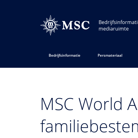
Bedrijfsinformat
mediaruimte
Bedrijfsinformatie
Persmateriaal
MSC World A
familiebeste