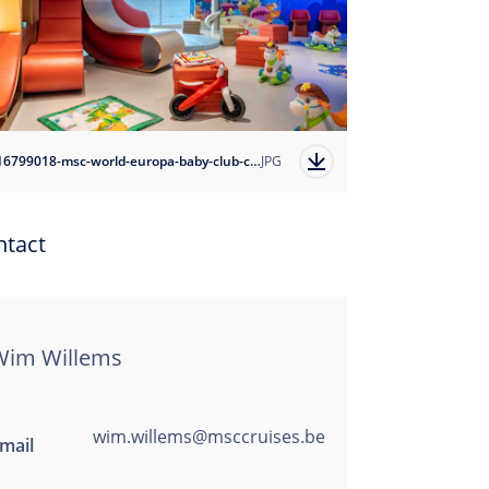
1716799018-msc-world-europa-baby-club-chicco?auto=format
JPG
ntact
Wim Willems
wim.willems@msccruises.be
mail