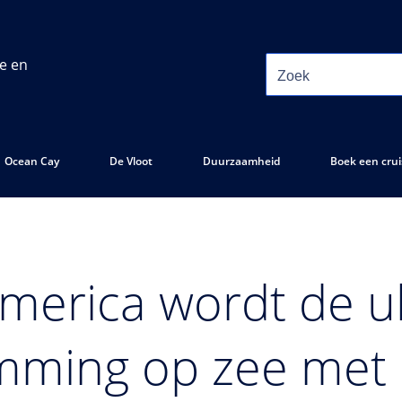
ie en
Ocean Cay
De Vloot
Duurzaamheid
Boek een crui
merica wordt de u
mming op zee met 