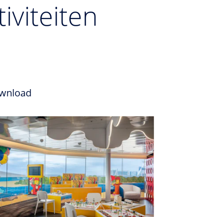
iviteiten
wnload