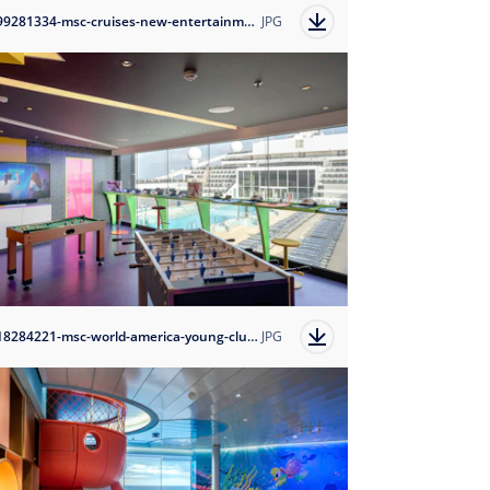
1699281334-msc-cruises-new-entertainment-programme-for-young-guests-and-teenagers-offers-fun-options-to-create-memories-of-a-lifetime?auto=format
JPG
1718284221-msc-world-america-young-club?auto=format
JPG