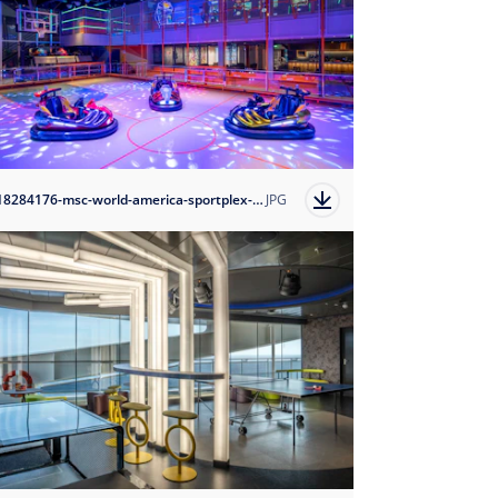
1718284176-msc-world-america-sportplex-bumber-cars?auto=format
JPG