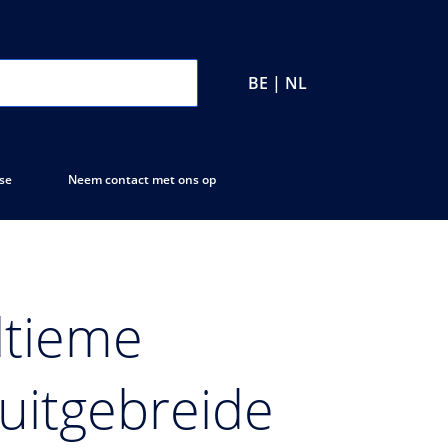
BE | NL
se
Neem contact met ons op
ltieme
uitgebreide