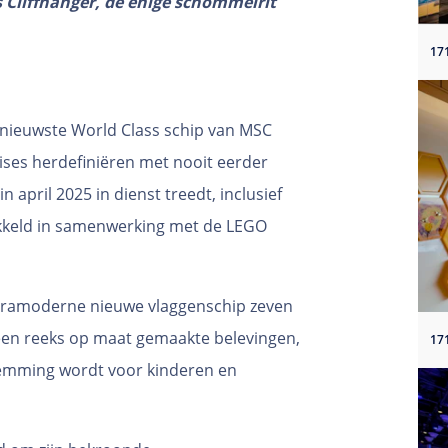
 Cliffhanger, de enige schommelrit
nieuwste World Class schip van MSC
ises herdefiniëren met nooit eerder
n april 2025 in dienst treedt, inclusief
ikkeld in samenwerking met de LEGO
ltramoderne nieuwe vlaggenschip zeven
 een reeks op maat gemaakte belevingen,
temming wordt voor kinderen en