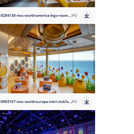
1718284138-msc-world-america-lego-room?auto=format
JPG
1716903167-msc-world-europa-mini-club?auto=format
JPG