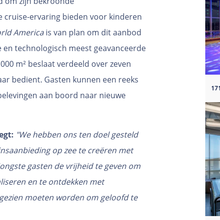
nd om zijn bekroonde
e cruise-ervaring bieden voor kinderen
rld America
is van plan om dit aanbod
te en technologisch meest geavanceerde
.000 m² beslaat verdeeld over zeven
jaar bedient. Gasten kunnen een reeks
belevingen aan boord naar nieuwe
egt:
"We hebben ons ten doel gesteld
insaanbieding op zee te creëren met
ongste gasten de vrijheid te geven om
cialiseren en te ontdekken met
 gezien moeten worden om geloofd te