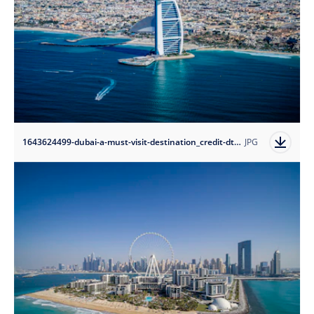
1643624499-dubai-a-must-visit-destination_credit-dtcm?auto=format
JPG