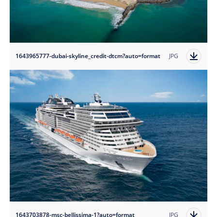
1643965777-dubai-skyline_credit-dtcm?auto=format
JPG
1643703878-msc-bellissima-1?auto=format
JPG