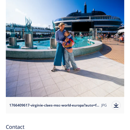
1766409617-virginie-claes-msc-world-europa?auto=format
JPG
Contact