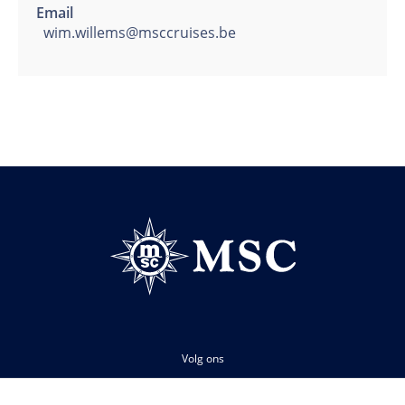
Email
wim.willems@msccruises.be
Volg ons