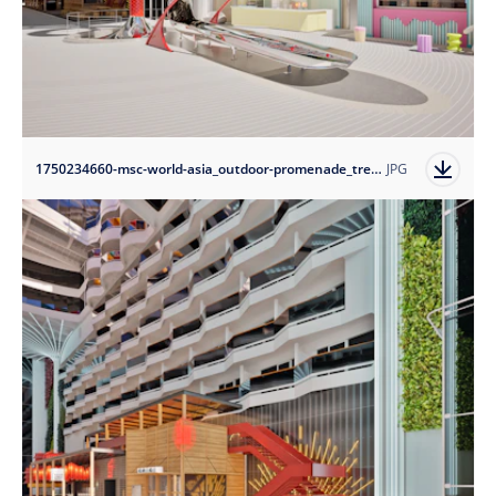
1750234660-msc-world-asia_outdoor-promenade_tree-of-life-the-spiral-dry-slide?auto=format
JPG