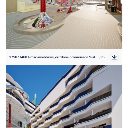
1750234683-msc-worldasia_outdoor-promenade?auto=format
JPG