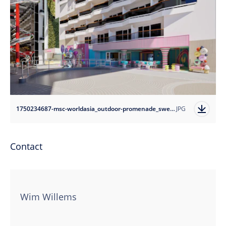
1750234687-msc-worldasia_outdoor-promenade_sweet-temptations?auto=format
JPG
Contact
Wim Willems