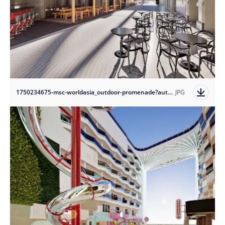
1750234675-msc-worldasia_outdoor-promenade?auto=format
JPG