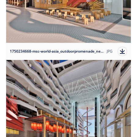
1750234668-msc-world-asia_outdoorpromenade_new-pan-asian-restaurant?auto=format
JPG