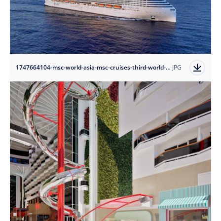
1747664104-msc-world-asia-msc-cruises-third-world-class-ship-set-to-commence-sailings-from-december-2026?auto=format
JPG