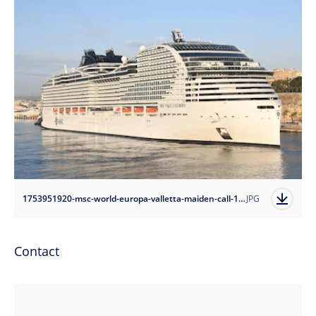
1753951920-msc-world-europa-valletta-maiden-call-1?auto=format
JPG
Contact