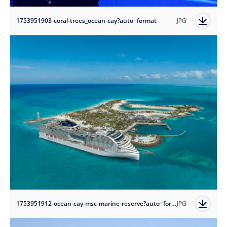
1753951903-coral-trees_ocean-cay?auto=format
JPG
1753951912-ocean-cay-msc-marine-reserve?auto=format
JPG