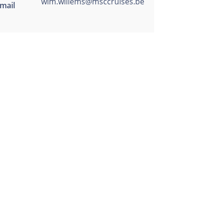
wim.willems@msccruises.be
mail