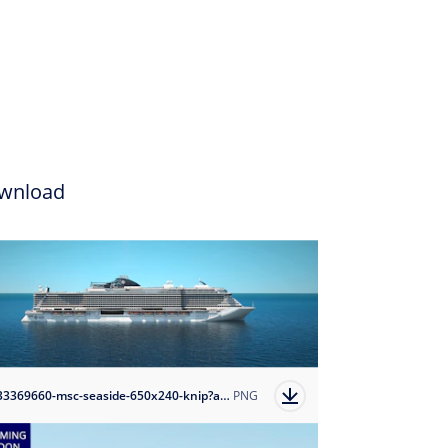
wnload
1633369660-msc-seaside-650x240-knip?auto=format
PNG