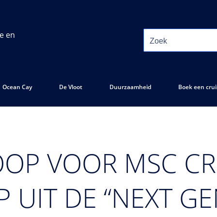
ie en
Ocean Cay
De Vloot
Duurzaamheid
Boek een crui
OOP VOOR MSC CR
P UIT DE “NEXT G