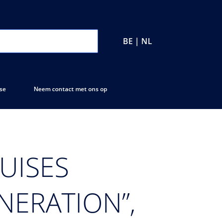
BE | NL
se
Neem contact met ons op
UISES
ENERATION”,