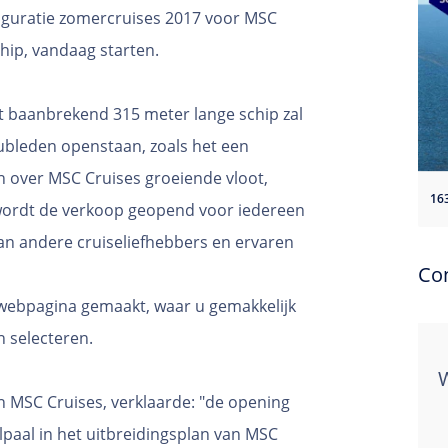
uguratie zomercruises 2017 voor MSC
chip, vandaag starten.
t baanbrekend 315 meter lange schip zal
lubleden openstaan, zoals het een
over MSC Cruises groeiende vloot,
i wordt de verkoop geopend voor iedereen
an andere cruiseliefhebbers en ervaren
Co
webpagina gemaakt, waar u gemakkelijk
n selecteren.
an MSC Cruises, verklaarde: "de opening
lpaal in het uitbreidingsplan van MSC