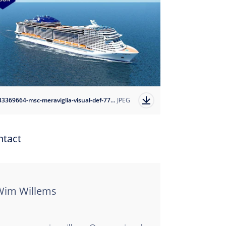
1633369664-msc-meraviglia-visual-def-777-coming-soon?auto=format
JPEG
ntact
Wim Willems