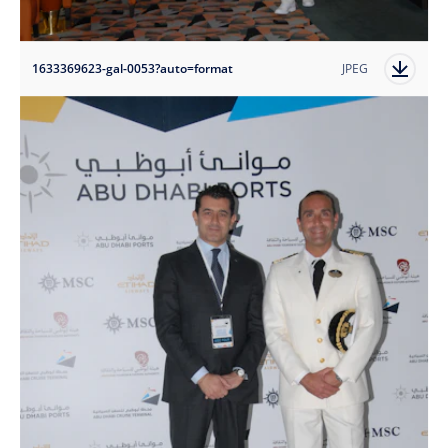
1633369623-gal-0053?auto=format
JPEG