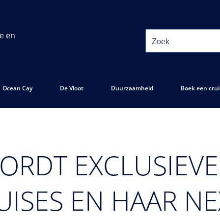
ie en
Ocean Cay
De Vloot
Duurzaamheid
Boek een crui
RDT EXCLUSIEVE
ISES EN HAAR NE