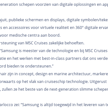
-generation schepen voorzien van digitale oplossingen en 
kajuit, publieke schermen en displays, digitale symbolen/tek
en accessoires voor virtuele realiteit en 360° digitale ervar
 voor medische centra aan boord.
rsteuning van MSC Cruises zakelijke behoeften.
 “Samsung is meester van de technologie en bij MSC Cruis
tie en het werken met best-in-class partners dat ons verde
oord bieden te ondersteunen.”
onair zijn in concept, design en marine architectuur, marke
rwaarts op het vlak van cruiseschip technologie. Uitgerus
 zullen ze het beste van de next-generation slimme schep
rlocco zei: “Samsung is altijd toegewijd in het leveren van