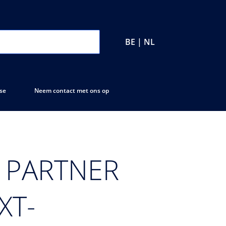
BE | NL
se
Neem contact met ons op
 PARTNER
XT-