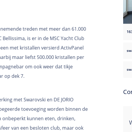
benemende treden met meer dan 61.000
Bellissima, is er in de MSC Yacht Club
 een met kristallen versierd ActivPanel
sw
rbij maar liefst 500.000 kristallen per
ampagnebar om ook weer dat tikje
swa
r op dek 7.
Co
werking met Swarovski en DE JORIO
lbegeerde toevoeging worden binnen de
en onbeperkt kunnen eten, drinken,
eer van een besloten club, maar ook