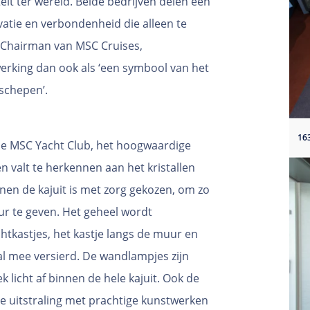
eit ter wereld. Beide bedrijven delen een
atie en verbondenheid die alleen te
ve Chairman van MSC Cruises,
rking dan ook als ‘een symbool van het
schepen’.
n de MSC Yacht Club, het hoogwaardige
n valt te herkennen aan het kristallen
nen de kajuit is met zorg gekozen, om zo
eur te geven. Het geheel wordt
htkastjes, het kastje langs de muur en
aal mee versierd. De wandlampjes zijn
 licht af binnen de hele kajuit. Ook de
e uitstraling met prachtige kunstwerken