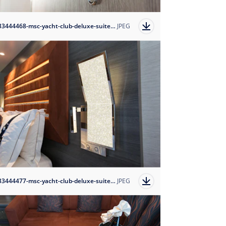
1633444468-msc-yacht-club-deluxe-suite-12?auto=format
JPEG
1633444477-msc-yacht-club-deluxe-suite-2?auto=format
JPEG