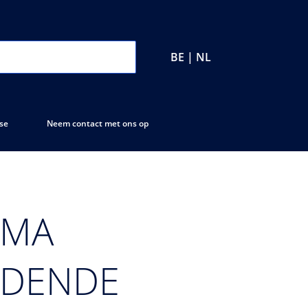
BE | NL
se
Neem contact met ons op
IMA
NDENDE