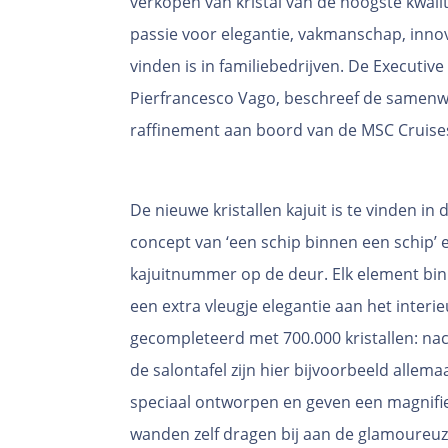
verkopen van kristal van de hoogste kwalit
passie voor elegantie, vakmanschap, innov
vinden is in familiebedrijven. De Executi
Pierfrancesco Vago, beschreef de samenwe
raffinement aan boord van de MSC Cruise
De nieuwe kristallen kajuit is te vinden i
concept van ‘een schip binnen een schip’ e
kajuitnummer op de deur. Elk element bin
een extra vleugje elegantie aan het interi
gecompleteerd met 700.000 kristallen: nac
de salontafel zijn hier bijvoorbeeld allem
speciaal ontworpen en geven een magnifiek
wanden zelf dragen bij aan de glamoureuz