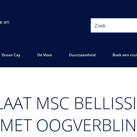
ie en
Ocean Cay
De Vloot
Duurzaamheid
Boek een crui
LAAT MSC BELLISS
 MET OOGVERBLI