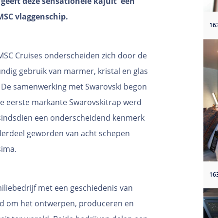
geeft deze sensationele kajuit een
 MSC vlaggenschip.
MSC Cruises onderscheiden zich door de
kundig gebruik van marmer, kristal en glas
ur. De samenwerking met Swarovski begon
 de eerste markante Swarovskitrap werd
s sindsdien een onderscheidend kenmerk
nderdeel geworden van acht schepen
sima.
miliebedrijf met een geschiedenis van
end om het ontwerpen, produceren en