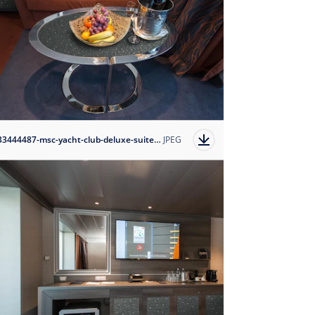
1633444487-msc-yacht-club-deluxe-suite-3?auto=format
JPEG