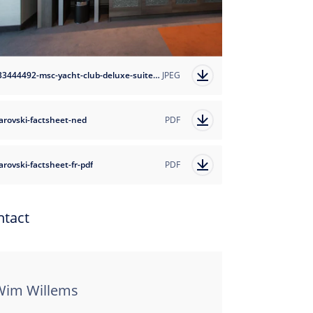
1633444492-msc-yacht-club-deluxe-suite-4?auto=format
JPEG
arovski-factsheet-ned
PDF
rovski-factsheet-fr-pdf
PDF
ntact
Wim Willems