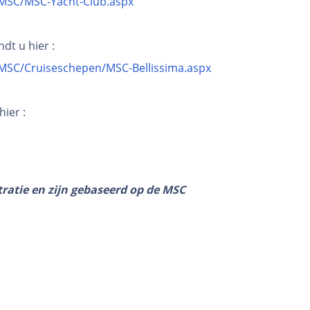
-MSC/MSC-Yacht-Club.aspx
dt u hier :
-MSC/Cruiseschepen/MSC-Bellissima.aspx
ier :
tratie en zijn gebaseerd op de MSC