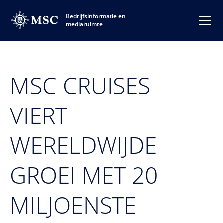
Bedrijfsinformatie en
mediaruimte
MSC CRUISES
VIERT
WERELDWIJDE
GROEI MET 20
MILJOENSTE