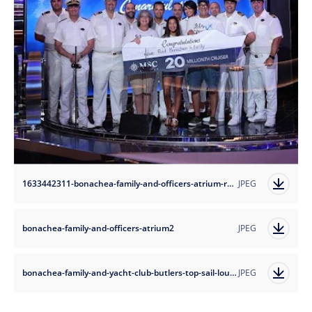
1633442311-bonachea-family-and-officers-atrium-resize3?auto=format
JPEG
bonachea-family-and-officers-atrium2
JPEG
bonachea-family-and-yacht-club-butlers-top-sail-lounge2
JPEG