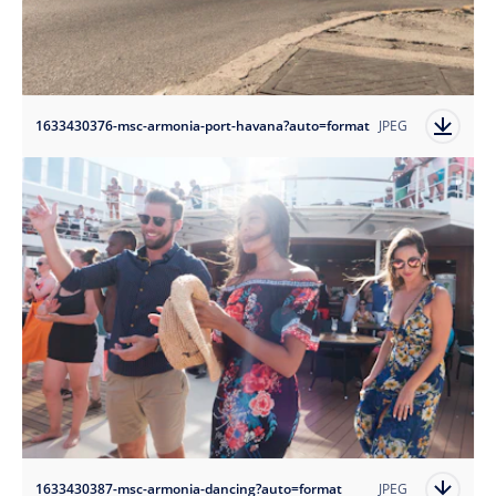
1633430376-msc-armonia-port-havana?auto=format
JPEG
1633430387-msc-armonia-dancing?auto=format
JPEG