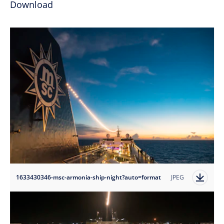
Download
1633430346-msc-armonia-ship-night?auto=format
JPEG