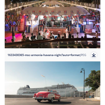
1633430365-msc-armonia-havana-night?auto=format
JPEG