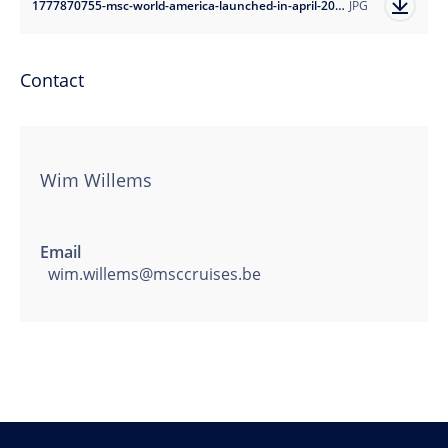
1777870755-msc-world-america-launched-in-april-2025?auto=format
JPG
Contact
Wim Willems
Email
wim.willems@msccruises.be