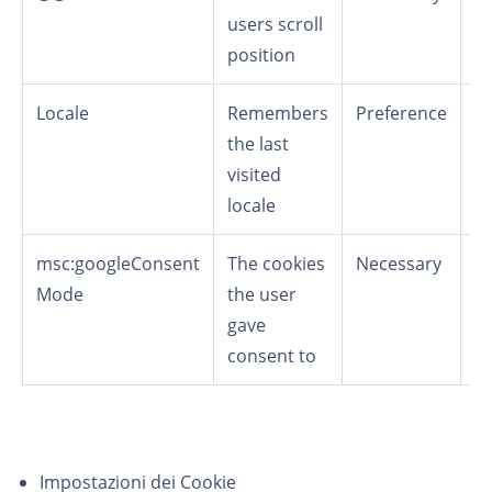
users scroll
s
position
Locale
Remembers
Preference
C
the last
visited
locale
msc:googleConsent
The cookies
Necessary
Lo
Mode
the user
s
gave
consent to
Impostazioni dei Cookie