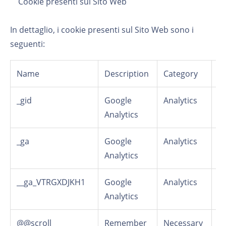
Cookie presenti sul Sito Web
In dettaglio, i cookie presenti sul Sito Web sono i
seguenti:
Name
Description
Category
T
_gid
Google
Analytics
C
Analytics
_ga
Google
Analytics
C
Analytics
__ga_VTRGXDJKH1
Google
Analytics
C
Analytics
@@scroll
Remember
Necessary
S