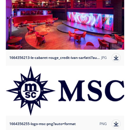
1664356213-le-cabaret-rouge_credit-ivan-sarfatti?auto=format
JPG
1664356255-logo-msc-png?auto=format
PNG