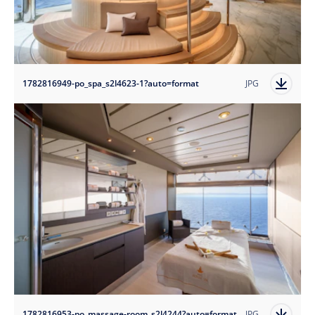
1782816949-po_spa_s2l4623-1?auto=format
JPG
1782816953-po_massage-room_s2l4244?auto=format
JPG