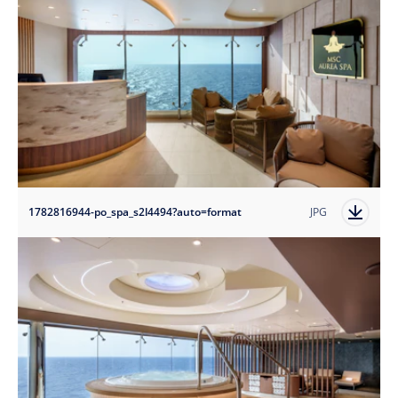
1782816944-po_spa_s2l4494?auto=format
JPG