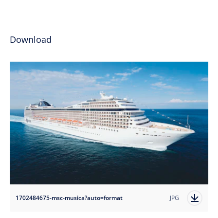
Download
1702484675-msc-musica?auto=format
JPG