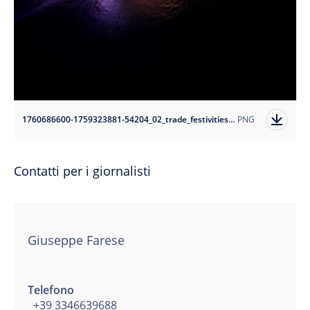
1760686600-1759323881-54204_02_trade_festivities_catalogue_halloween_1000x1250?auto=format
PNG
Contatti per i giornalisti
Giuseppe Farese
Telefono
+39 3346639688