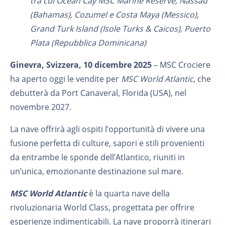
tra cui Ocean Cay MSC Marine Reserve, Nassau
(Bahamas), Cozumel e Costa Maya (Messico),
Grand Turk Island (Isole Turks & Caicos), Puerto
Plata (Repubblica Dominicana)
Ginevra, Svizzera,
10 dicembre 2025
– MSC Crociere
ha aperto oggi le vendite per
MSC World Atlantic
, che
debutterà da Port Canaveral, Florida (USA), nel
novembre 2027.
La nave offrirà agli ospiti l’opportunità di vivere una
fusione perfetta di culture, sapori e stili provenienti
da entrambe le sponde dell’Atlantico, riuniti in
un’unica, emozionante destinazione sul mare.
MSC World Atlantic
è la quarta nave della
rivoluzionaria World Class, progettata per offrire
esperienze indimenticabili. La nave proporrà itinerari