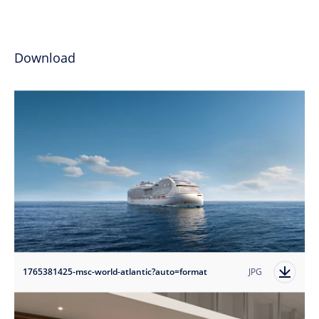
Download
1765381425-msc-world-atlantic?auto=format
JPG