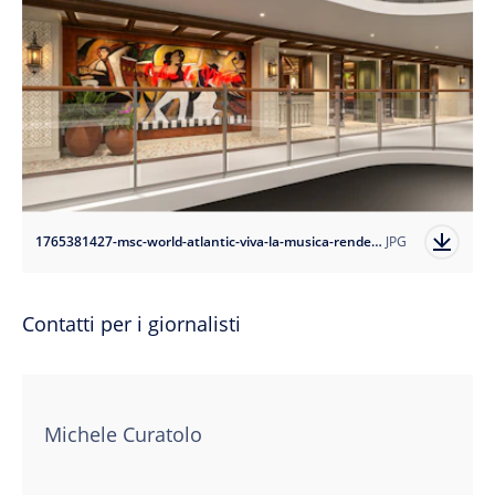
1765381427-msc-world-atlantic-viva-la-musica-rendering?auto=format
JPG
Contatti per i giornalisti
Michele Curatolo