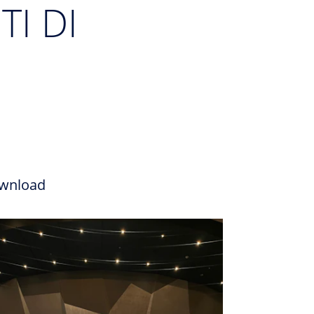
I DI
wnload