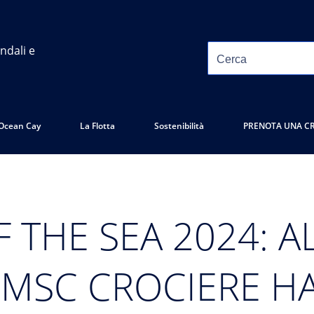
ndali e
Ocean Cay
La Flotta
Sostenibilità
PRENOTA UNA C
F THE SEA 2024: A
 MSC CROCIERE 