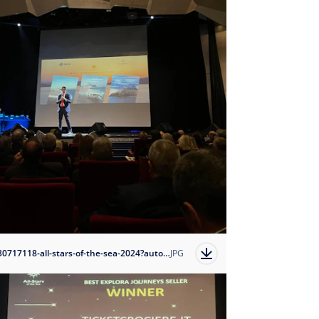
1730717118-all-stars-of-the-sea-2024?auto=format
JPG