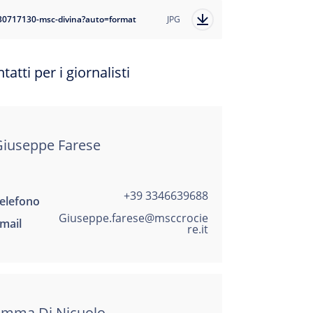
30717130-msc-divina?auto=format
JPG
tatti per i giornalisti
Giuseppe Farese
+39 3346639688
elefono
Giuseppe.farese@msccrocie
mail
re.it
Emma Di Nicuolo