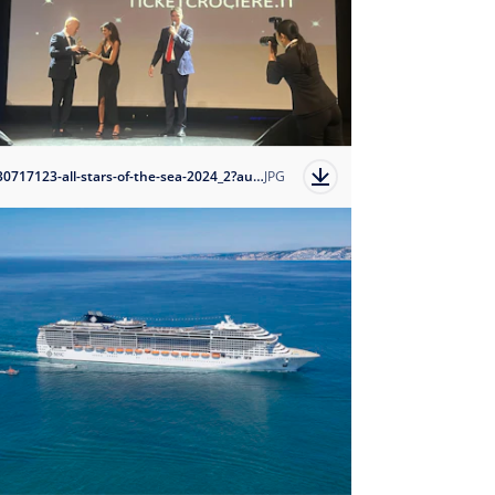
1730717123-all-stars-of-the-sea-2024_2?auto=format
JPG