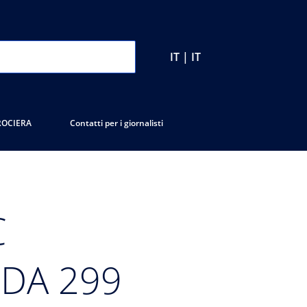
IT | IT
ROCIERA
Contatti per i giornalisti
C
 DA 299