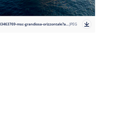
1633463769-msc-grandiosa-orizzontale?auto=format
JPEG