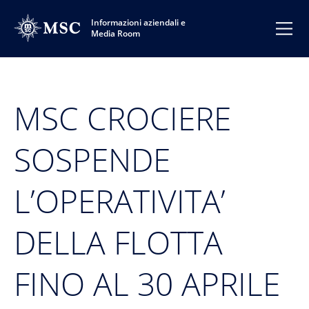
Informazioni aziendali e
Media Room
MSC CROCIERE
SOSPENDE
L’OPERATIVITA’
DELLA FLOTTA
FINO AL 30 APRILE