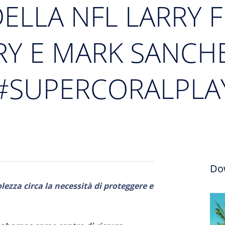
ELLA NFL LARRY F
RY E MARK SANCH
#SUPERCORALPLA
Do
ezza circa la necessità di proteggere e