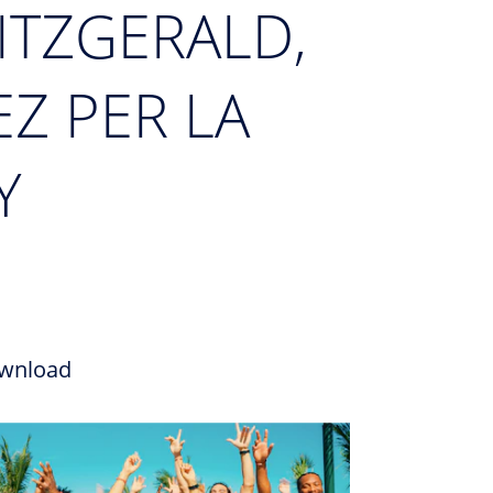
ITZGERALD,
EZ PER LA
Y
wnload