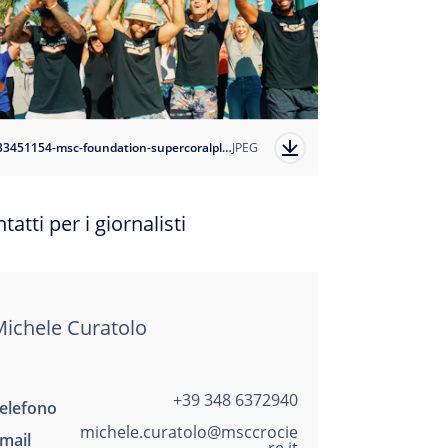
1633451154-msc-foundation-supercoralplay-all-ambassadors-with-alexander-star2?auto=format
JPEG
tatti per i giornalisti
ichele Curatolo
+39 348 6372940
elefono
michele.curatolo@msccrocie
mail
re.it