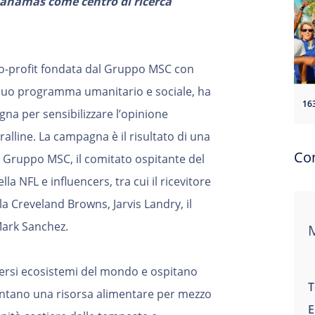
Bahamas come centro di ricerca
o-profit fondata dal Gruppo MSC con
 suo programma umanitario e sociale, ha
a per sensibilizzare l’opinione
ralline. La campagna è il risultato di una
Con
l Gruppo MSC, il comitato ospitante del
a NFL e influencers, tra cui il ricevitore
lla Creveland Browns, Jarvis Landry, il
 Mark Sanchez.
M
iversi ecosistemi del mondo e ospitano
T
entano una risorsa alimentare per mezzo
E