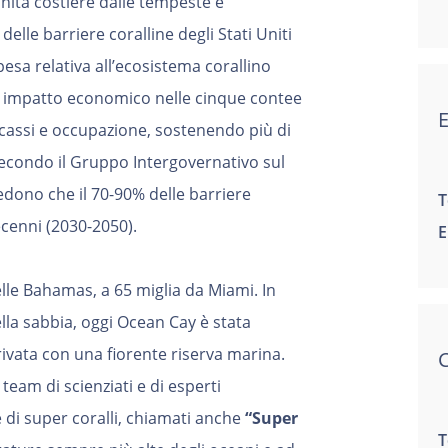
ità costiere dalle tempeste e
delle barriere coralline degli Stati Uniti
pesa relativa all’ecosistema corallino
 di impatto economico nelle cinque contee
incassi e occupazione, sostenendo più di
Secondo il Gruppo Intergovernativo sul
edono che il 70-90% delle barriere
T
ecenni (2030-2050).
E
elle Bahamas, a 65 miglia da Miami. In
ella sabbia, oggi Ocean Cay è stata
ivata con una fiorente riserva marina.
C
eam di scienziati e di esperti
 di super coralli, chiamati anche
“Super
T