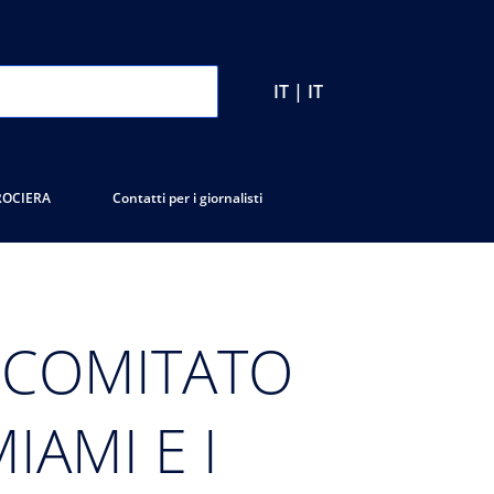
IT | IT
ROCIERA
Contatti per i giornalisti
 COMITATO
AMI E I