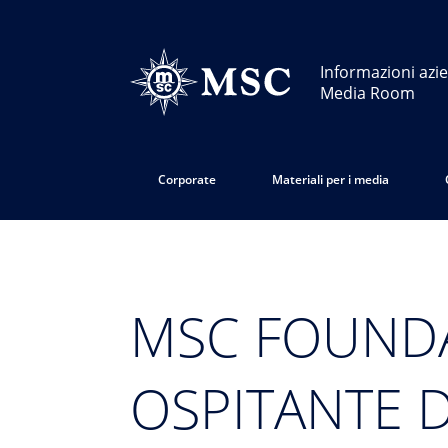
Informazioni azie
Media Room
Corporate
Materiali per i media
MSC FOUNDA
OSPITANTE D