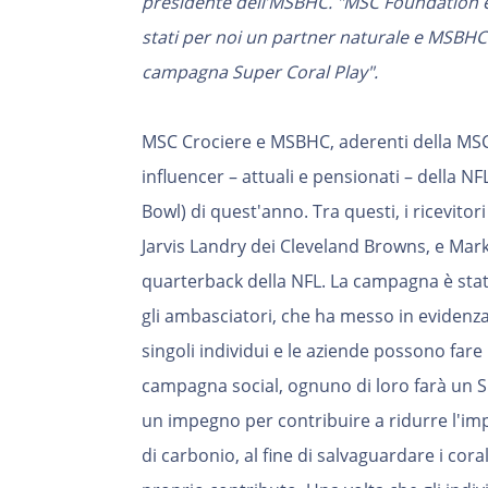
presidente dell’MSBHC. "MSC Foundation
stati per noi un partner naturale e MSBHC è
campagna Super Coral Play".
MSC Crociere e MSBHC, aderenti della MSC 
influencer – attuali e pensionati – della NF
Bowl) di quest'anno. Tra questi, i ricevitor
Jarvis Landry dei Cleveland Browns, e Mar
quarterback della NFL. La campagna è stata
gli ambasciatori, che ha messo in evidenza le
singoli individui e le aziende possono far
campagna social, ognuno di loro farà un S
un impegno per contribuire a ridurre l'im
di carbonio, al fine di salvaguardare i corall